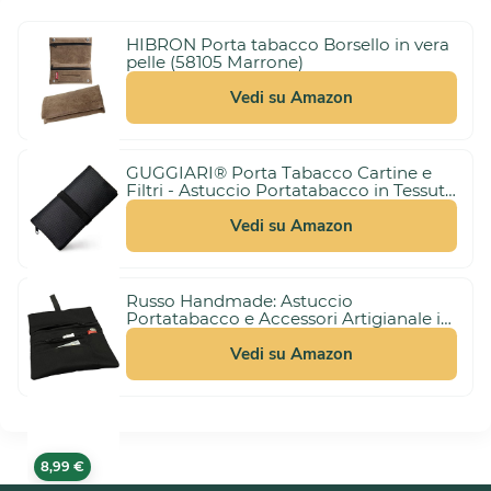
HIBRON Porta tabacco Borsello in vera
pelle (58105 Marrone)
Vedi su Amazon
GUGGIARI® Porta Tabacco Cartine e
Filtri - Astuccio Portatabacco in Tessuto
3,00 €
Realizzato a Mano - Porta Tabacco
(21%)
10,99 €
Donna/Uomo (Pindot - Black)
Vedi su Amazon
Russo Handmade: Astuccio
Portatabacco e Accessori Artigianale in
Tessuto. Uomo/Donna con Doppia
10,99 €
Cerniera per Tabacco e Filtri, 4
Vedi su Amazon
Scomparti (Nero)
8,99 €