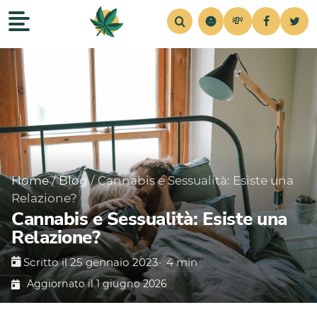
💸
Recensioni
Home
Strains
Notizie
Consigli
Simul
Home
/
Blog
/
Cannabis e Sessualità: Esiste una
Relazione?
Cannabis e Sessualità: Esiste una
Relazione?
Scritto il 25 gennaio 2023
•
4 min
Aggiornato il 1 giugno 2026