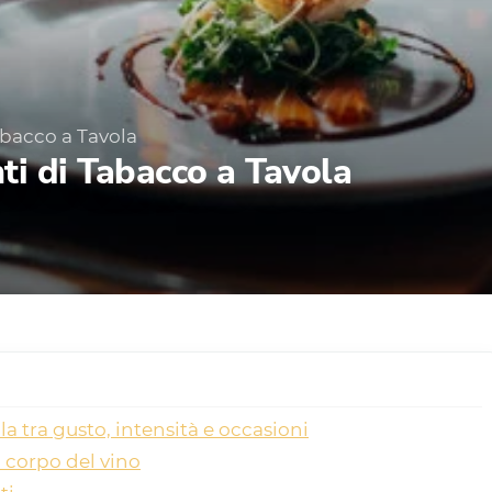
abacco a Tavola
ti di Tabacco a Tavola
a tra gusto, intensità e occasioni
l corpo del vino