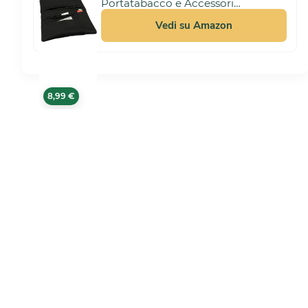
Portatabacco e Accessori
Artigianale in Tessuto.
10,99 €
Uomo/Donna con Doppia Cerniera
Vedi su Amazon
per Tabacco e Filtri, 4 Scomparti
(Nero)
8,99 €