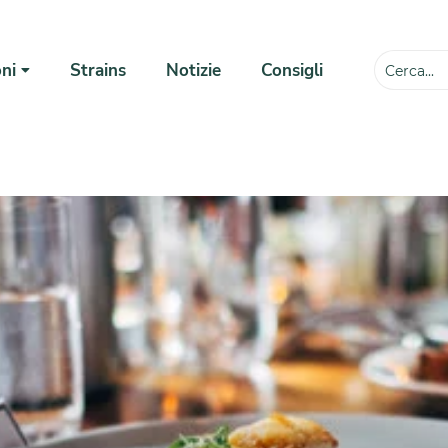
ni
Strains
Notizie
Consigli
💸