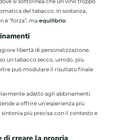
 dove si sottolinea che un vino troppo
romatica del tabacco. In sostanza,
on è “forza”, ma
equilibrio
.
binamenti
giore libertà di personalizzazione.
erso un tabacco secco, umido, più
ltre può modulare il risultato finale
olarmente adatto agli abbinamenti
 tende a offrire un’esperienza più
 sintonia più precisa con il contesto e
 di creare la propria