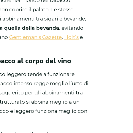
anche nel mondo del tabacco:
non coprire il palato. Le stesse
 abbinamenti tra sigari e bevande,
 a quella della bevanda
, evitando
gano
Gentleman’s Gazette
,
Holt’s
e
abacco al corpo del vino
acco leggero tende a funzionare
bacco intenso regge meglio l’urto di
o suggerito per gli abbinamenti tra
strutturato si abbina meglio a un
ecco e leggero funziona meglio con