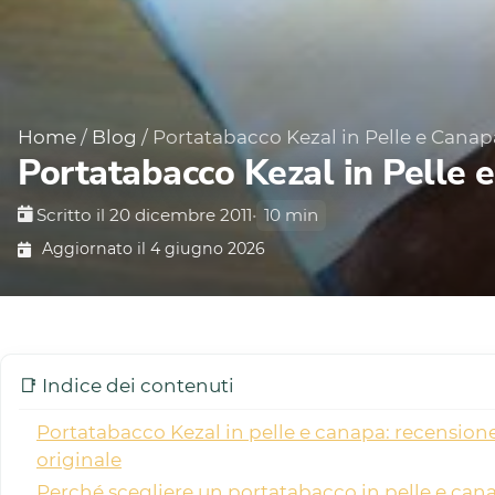
Home
/
Blog
/
Portatabacco Kezal in Pelle e Canap
Portatabacco Kezal in Pelle 
Scritto il 20 dicembre 2011
•
10 min
Aggiornato il 4 giugno 2026
📑 Indice dei contenuti
Portatabacco Kezal in pelle e canapa: recension
originale
Perché scegliere un portatabacco in pelle e can