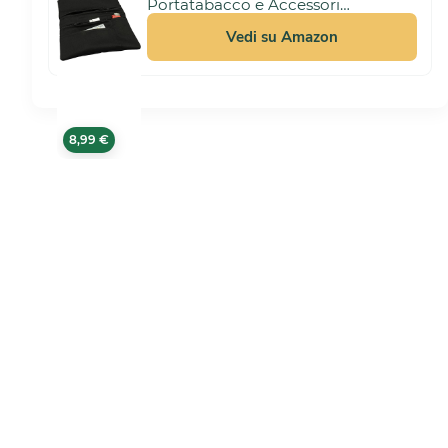
Portatabacco e Accessori
Artigianale in Tessuto.
10,99 €
Uomo/Donna con Doppia Cerniera
Vedi su Amazon
per Tabacco e Filtri, 4 Scomparti
(Nero)
8,99 €