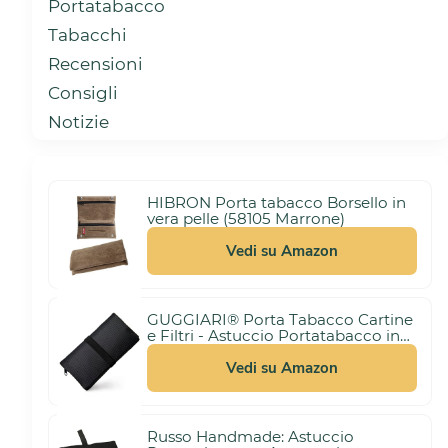
Portatabacco
Tabacchi
Recensioni
Consigli
Notizie
HIBRON Porta tabacco Borsello in
vera pelle (58105 Marrone)
Vedi su Amazon
GUGGIARI® Porta Tabacco Cartine
e Filtri - Astuccio Portatabacco in
3,00 €
Tessuto Realizzato a Mano - Porta
(21%)
10,99 €
Tabacco Donna/Uomo (Pindot -
Vedi su Amazon
Black)
Russo Handmade: Astuccio