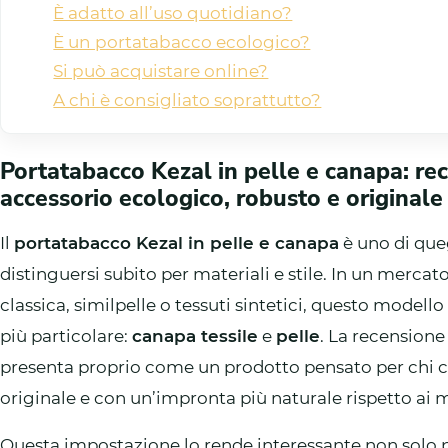
È adatto all’uso quotidiano?
È un portatabacco ecologico?
Si può acquistare online?
A chi è consigliato soprattutto?
Portatabacco Kezal in pelle e canapa: re
accessorio ecologico, robusto e originale
Il
portatabacco Kezal in pelle e canapa
è uno di que
distinguersi subito per materiali e stile. In un mercat
classica, similpelle o tessuti sintetici, questo mode
più particolare:
canapa tessile
e
pelle
. La recension
presenta proprio come un prodotto pensato per chi ce
originale e con un’impronta più naturale rispetto ai m
Questa impostazione lo rende interessante non solo pe