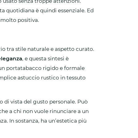
so usato senza troppe attenzioni.
ta quotidiana è quindi essenziale. Ed
 molto positiva.
io tra stile naturale e aspetto curato.
eleganza
, e questa sintesi è
 un portatabacco rigido e formale
plice astuccio rustico in tessuto
o di vista del gusto personale. Può
che a chi non vuole rinunciare a un
a. In sostanza, ha un’estetica più