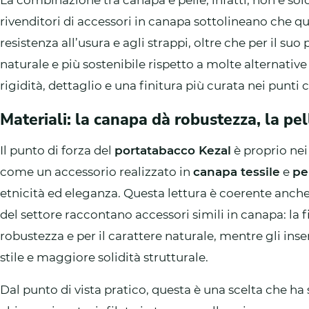
La combinazione tra canapa e pelle, infatti, non è solo
rivenditori di accessori in canapa sottolineano che qu
resistenza all’usura e agli strappi, oltre che per il 
naturale e più sostenibile rispetto a molte alternative 
rigidità, dettaglio e una finitura più curata nei punti 
Materiali: la canapa dà robustezza, la pe
Il punto di forza del
portatabacco Kezal
è proprio nei
come un accessorio realizzato in
canapa tessile
e
pe
etnicità ed eleganza. Questa lettura è coerente anche 
del settore raccontano accessori simili in canapa: la f
robustezza e per il carattere naturale, mentre gli inser
stile e maggiore solidità strutturale.
Dal punto di vista pratico, questa è una scelta che h