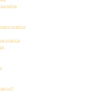
rsonalità
vvero pratico
va pratica
ali
ni
abacco?