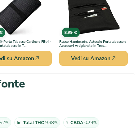
 €
8,99 €
Porta Tabacco Cartine e Filtri -
Russo Handmade: Astuccio Portatabacco e
ortatabacco in T…
Accessori Artigianale in Tess…
edi su Amazon
Vedi su Amazon
fonte
.42%
📊
Total THC
9.38%
⚕️
CBDA
0.39%