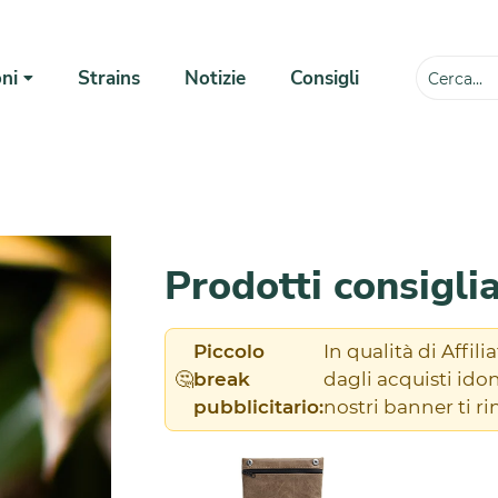
ni
Strains
Notizie
Consigli
💸
Prodotti consigli
Piccolo
In qualità di Affi
🤔
break
dagli acquisti ido
pubblicitario:
nostri banner ti r