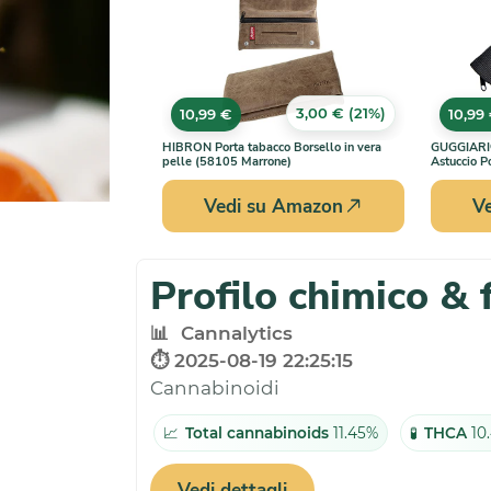
3,00 € (21%)
10,99 €
10,99
HIBRON Porta tabacco Borsello in vera
GUGGIARI® 
pelle (58105 Marrone)
Astuccio P
Vedi su Amazon
V
Profilo chimico & 
📊
Cannalytics
⏱️ 2025-08-19 22:25:15
Cannabinoidi
📈
Total cannabinoids
11.45%
🧪
THCA
10
Vedi dettagli