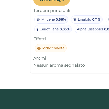
Terpeni principali
🍃
Mircene
0,66%
🌸
Linalolo
0,11%
🧪
Cariofillene
0,05%
Alpha Bisabolol
0,
Effetti
😂
Ridacchiante
Aromi
Nessun aroma segnalato