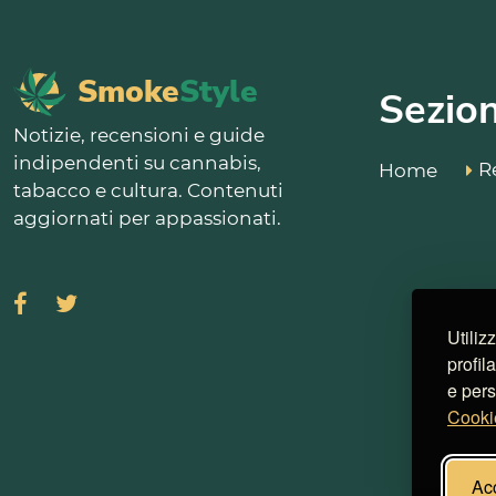
Smoke
Style
Sezion
Notizie, recensioni e guide
indipendenti su cannabis,
R
Home
tabacco e cultura. Contenuti
aggiornati per appassionati.
Utiliz
profil
e pers
Cooki
Acc