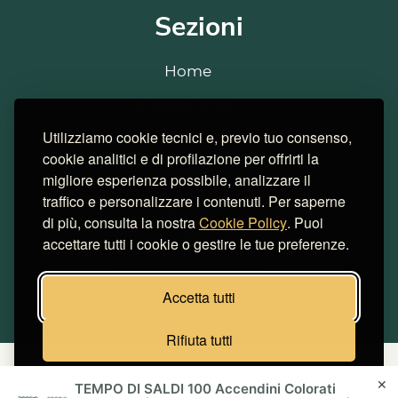
Sezioni
Home
Recensioni
Utilizziamo cookie tecnici e, previo tuo consenso,
Strains
cookie analitici e di profilazione per offrirti la
Notizie
migliore esperienza possibile, analizzare il
traffico e personalizzare i contenuti. Per saperne
Consigli
di più, consulta la nostra
Cookie Policy
. Puoi
Cookie
accettare tutti i cookie o gestire le tue preferenze.
Simulatore risparmi
Accetta tutti
Rifiuta tutti
Miglior Hosting Italiano
Cookie
Gestisci preferenze
✕
TEMPO DI SALDI 100 Accendini Colorati