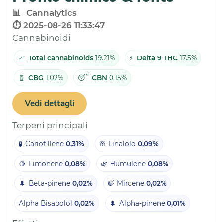
📊
Cannalytics
⏱️ 2025-08-26 11:33:47
Cannabinoidi
📈
Total cannabinoids
19.21%
⚡
Delta 9 THC
17.5%
🧬
CBG
1.02%
😴
CBN
0.15%
Vedi dettagli
Terpeni principali
🧪
Cariofillene
0,31%
🌸
Linalolo
0,09%
🍋
Limonene
0,08%
🌿
Humulene
0,08%
🌲
Beta-pinene
0,02%
🍃
Mircene
0,02%
Alpha Bisabolol
0,02%
🌲
Alpha-pinene
0,01%