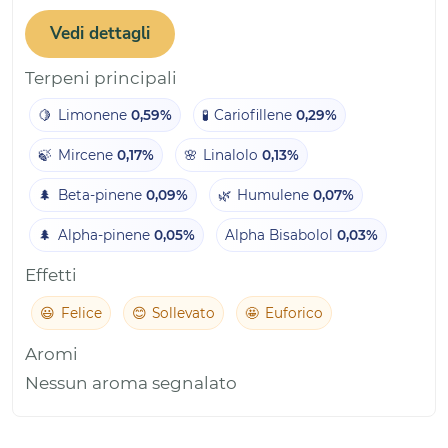
Vedi dettagli
Terpeni principali
🍋
Limonene
0,59%
🧪
Cariofillene
0,29%
🍃
Mircene
0,17%
🌸
Linalolo
0,13%
🌲
Beta-pinene
0,09%
🌿
Humulene
0,07%
🌲
Alpha-pinene
0,05%
Alpha Bisabolol
0,03%
Effetti
😃
Felice
😊
Sollevato
🤩
Euforico
Aromi
Nessun aroma segnalato