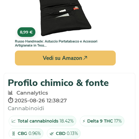
8,99 €
Russo Handmade: Astuccio Portatabacco e Accessori
Artigianale in Tess…
Vedi su Amazon
Profilo chimico & fonte
📊
Cannalytics
⏱️ 2025-08-26 12:38:27
Cannabinoidi
📈
Total cannabinoids
18.42%
⚡
Delta 9 THC
17%
🧬
CBG
0.96%
🌿
CBD
0.13%