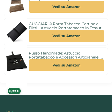
Vedi su Amazon
GUGGIARI® Porta Tabacco Cartine e
Filtri - Astuccio Portatabacco in Tessuto
3,00 €
Realizzato a Mano - Porta Tabacco
(21%)
10,99 €
Donna/Uomo (Pindot - Black)
Vedi su Amazon
Russo Handmade: Astuccio
Portatabacco e Accessori Artigianale in
Tessuto. Uomo/Donna con Doppia
10,99 €
Cerniera per Tabacco e Filtri, 4
Vedi su Amazon
Scomparti (Nero)
8,99 €