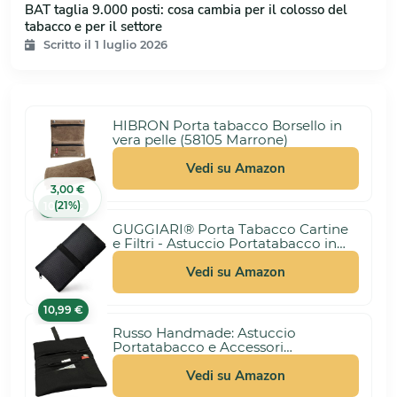
BAT taglia 9.000 posti: cosa cambia per il colosso del
tabacco e per il settore
Scritto il 1 luglio 2026
HIBRON Porta tabacco Borsello in
vera pelle (58105 Marrone)
Vedi su Amazon
3,00 €
(21%)
10,99 €
GUGGIARI® Porta Tabacco Cartine
e Filtri - Astuccio Portatabacco in
Tessuto Realizzato a Mano - Porta
Tabacco Donna/Uomo (Pindot -
Vedi su Amazon
Black)
10,99 €
Russo Handmade: Astuccio
Portatabacco e Accessori
Artigianale in Tessuto. Uomo/Donna
con Doppia Cerniera per Tabacco e
Vedi su Amazon
Filtri, 4 Scomparti (Nero)