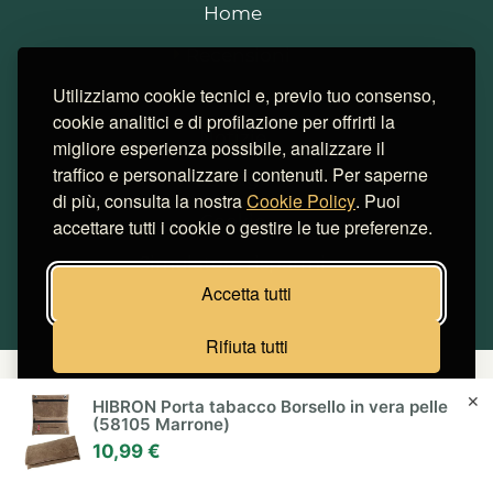
Home
Recensioni
Utilizziamo cookie tecnici e, previo tuo consenso,
Strains
cookie analitici e di profilazione per offrirti la
Notizie
migliore esperienza possibile, analizzare il
traffico e personalizzare i contenuti. Per saperne
Consigli
di più, consulta la nostra
Cookie Policy
. Puoi
Cookie
accettare tutti i cookie o gestire le tue preferenze.
Simulatore risparmi
Accetta tutti
Rifiuta tutti
Miglior Hosting Italiano
Cookie
Gestisci preferenze
✕
HIBRON Porta tabacco Borsello in vera pelle
(58105 Marrone)
© SmokeStyle 2026 | Tutti i diritti riservati
10,99 €