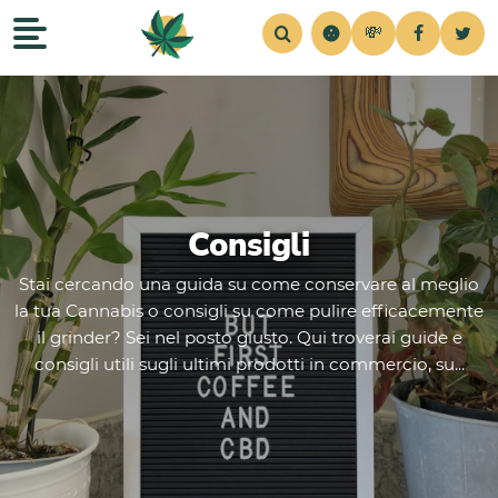
💸
Recensioni
Home
Strains
Notizie
Consigli
Simul
Consigli
Stai cercando una guida su come conservare al meglio
la tua Cannabis o consigli su come pulire efficacemente
il grinder? Sei nel posto giusto. Qui troverai guide e
consigli utili sugli ultimi prodotti in commercio, su...