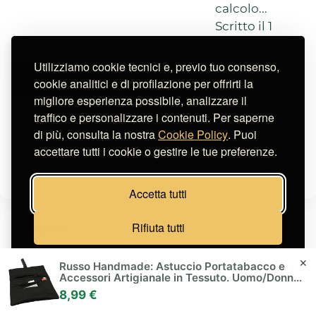
calcolo...
Scritto il 1
luglio 2026
Utilizziamo cookie tecnici e, previo tuo consenso,
BAT taglia
cookie analitici e di profilazione per offrirti la
9.000 posti:
migliore esperienza possibile, analizzare il
cosa cambia
traffico e personalizzare i contenuti. Per saperne
per il colosso
di più, consulta la nostra
Cookie Policy
. Puoi
del ta...
accettare tutti i cookie o gestire le tue preferenze.
Scritto il 1
luglio 2026
Accetta tutti
Rifiuta tutti
Categorie
Cartine
Gestisci preferenze
✕
Russo Handmade: Astuccio Portatabacco e
Filtri
Accessori Artigianale in Tessuto. Uomo/Donna
con Doppia Cerniera per Tabacco e Filtri, 4
Portatabacco
8,99 €
Scomparti (Nero)
Tabacchi