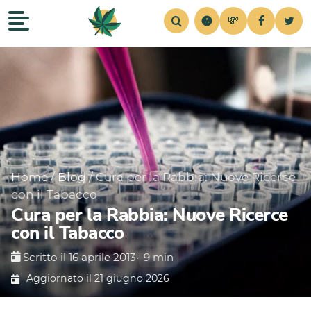
💸
Recensioni
Home
Strains
Notizie
Consigli
Simul
Home
/
Blog
/
Cura per la Rabbia: Nuove Ricerce
con il Tabacco
Cura per la Rabbia: Nuove Ricerce
con il Tabacco
Scritto il 16 aprile 2013
•
9 min
Aggiornato il 21 giugno 2026