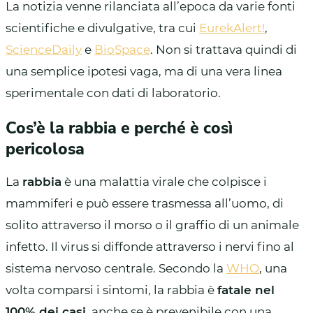
La notizia venne rilanciata all’epoca da varie fonti
scientifiche e divulgative, tra cui
EurekAlert!
,
ScienceDaily
e
BioSpace
. Non si trattava quindi di
una semplice ipotesi vaga, ma di una vera linea
sperimentale con dati di laboratorio.
Cos’è la rabbia e perché è così
pericolosa
La
rabbia
è una malattia virale che colpisce i
mammiferi e può essere trasmessa all’uomo, di
solito attraverso il morso o il graffio di un animale
infetto. Il virus si diffonde attraverso i nervi fino al
sistema nervoso centrale. Secondo la
WHO
, una
volta comparsi i sintomi, la rabbia è
fatale nel
100% dei casi
, anche se è prevenibile con una