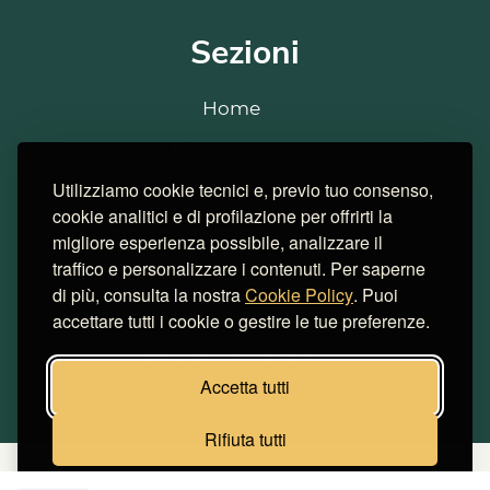
Sezioni
Home
Recensioni
Utilizziamo cookie tecnici e, previo tuo consenso,
Strains
cookie analitici e di profilazione per offrirti la
Notizie
migliore esperienza possibile, analizzare il
traffico e personalizzare i contenuti. Per saperne
Consigli
di più, consulta la nostra
Cookie Policy
. Puoi
Cookie
accettare tutti i cookie o gestire le tue preferenze.
Simulatore risparmi
Accetta tutti
Rifiuta tutti
Miglior Hosting Italiano
Cookie