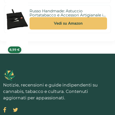
Russo Handmade: Astuccio
Portatabacco e Accessori Artigianale in
Tessuto. Uomo/Donna con Doppia
10,99 €
Cerniera per Tabacco e Filtri, 4
Vedi su Amazon
Scomparti (Nero)
8,99 €
Notizie, recensioni e guide indipendenti su
cannabis, tabacco e cultura. Contenuti
aggiornati per appassionati.