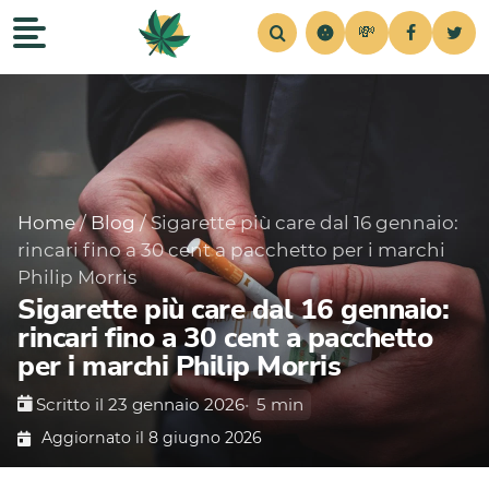
💸
Recensioni
Home
Strains
Notizie
Consigli
Simul
Home
/
Blog
/
Sigarette più care dal 16 gennaio:
rincari fino a 30 cent a pacchetto per i marchi
Philip Morris
Sigarette più care dal 16 gennaio:
rincari fino a 30 cent a pacchetto
per i marchi Philip Morris
Scritto il 23 gennaio 2026
•
5 min
Aggiornato il 8 giugno 2026