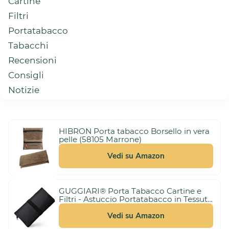
Cartine
Filtri
Portatabacco
Tabacchi
Recensioni
Consigli
Notizie
HIBRON Porta tabacco Borsello in vera
pelle (58105 Marrone)
Vedi su Amazon
GUGGIARI® Porta Tabacco Cartine e
Filtri - Astuccio Portatabacco in Tessuto
3,00 €
Realizzato a Mano - Porta Tabacco
(21%)
10,99 €
Donna/Uomo (Pindot - Black)
Vedi su Amazon