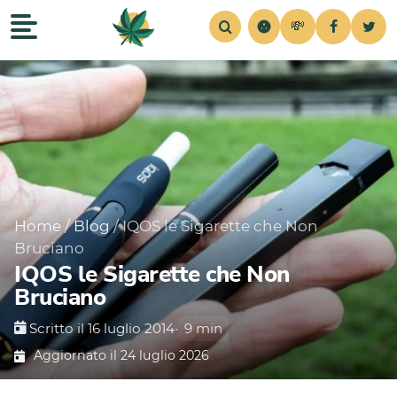
💸
Recensioni
Home
Strains
Notizie
Consigli
Simul
Home
/
Blog
/
IQOS le Sigarette che Non
Bruciano
IQOS le Sigarette che Non
Bruciano
Scritto il 16 luglio 2014
•
9 min
Aggiornato il 24 luglio 2026