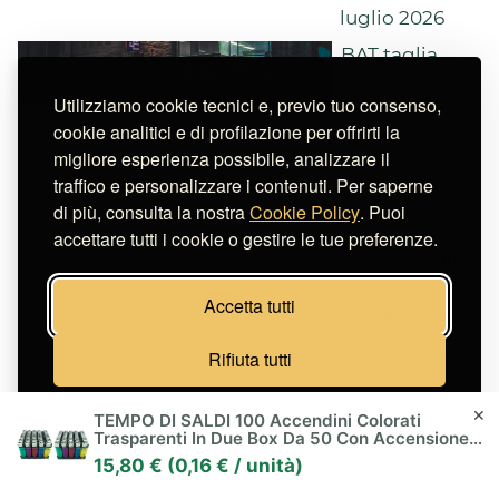
luglio 2026
BAT taglia
9.000 posti:
Utilizziamo cookie tecnici e, previo tuo consenso,
cosa cambia
cookie analitici e di profilazione per offrirti la
per il colosso
migliore esperienza possibile, analizzare il
del ta...
traffico e personalizzare i contenuti. Per saperne
Scritto il 1
di più, consulta la nostra
Cookie Policy
. Puoi
luglio 2026
accettare tutti i cookie o gestire le tue preferenze.
Controlli sulla
cannabis
Accetta tutti
terapeutica:
cosa sappiamo
Rifiuta tutti
e cos...
Scritto il 24
Gestisci preferenze
✕
TEMPO DI SALDI 100 Accendini Colorati
giugno 2026
Trasparenti In Due Box Da 50 Con Accensione A
Pietrina
Sigarette:
15,80 € (0,16 € / unità)
nuovi listini in