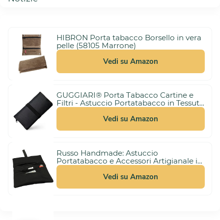
HIBRON Porta tabacco Borsello in vera
pelle (58105 Marrone)
Vedi su Amazon
GUGGIARI® Porta Tabacco Cartine e
Filtri - Astuccio Portatabacco in Tessuto
3,00 €
Realizzato a Mano - Porta Tabacco
(21%)
10,99 €
Donna/Uomo (Pindot - Black)
Vedi su Amazon
Russo Handmade: Astuccio
Portatabacco e Accessori Artigianale in
Tessuto. Uomo/Donna con Doppia
10,99 €
Cerniera per Tabacco e Filtri, 4
Vedi su Amazon
Scomparti (Nero)