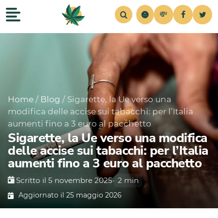
💸
Recensioni
Home
Strains
Notizie
Consigli
Simul
Home
/
Blog
/
Sigarette, la Ue verso una
modifica delle accise sui tabacchi: per l’Italia
aumenti fino a 3 euro al pacchetto
Sigarette, la Ue verso una modifica
delle accise sui tabacchi: per l’Italia
aumenti fino a 3 euro al pacchetto
Scritto il 5 novembre 2025
•
2 min
Aggiornato il 25 maggio 2026