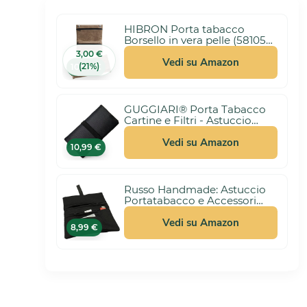
HIBRON Porta tabacco
Borsello in vera pelle (58105
Marrone)
3,00 €
Vedi su Amazon
(21%)
10,99 €
GUGGIARI® Porta Tabacco
Cartine e Filtri - Astuccio
Portatabacco in Tessuto
Realizzato a Mano - Porta
Vedi su Amazon
10,99 €
Tabacco Donna/Uomo
(Pindot - Black)
Russo Handmade: Astuccio
Portatabacco e Accessori
Artigianale in Tessuto.
Uomo/Donna con Doppia
Vedi su Amazon
8,99 €
Cerniera per Tabacco e Filtri,
4 Scomparti (Nero)