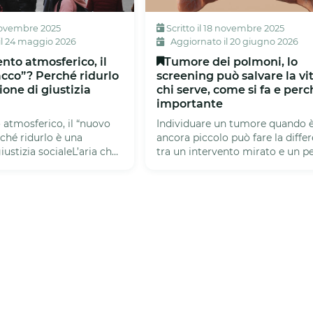
 novembre 2025
Scritto il 18 novembre 2025
il 24 maggio 2026
Aggiornato il 20 giugno 2026
to atmosferico, il
Tumore dei polmoni, lo
cco”? Perché ridurlo
screening può salvare la vit
one di giustizia
chi serve, come si fa e perc
importante
atmosferico, il “nuovo
Individuare un tumore quando 
ché ridurlo è una
ancora piccolo può fare la diffe
iustizia socialeL’aria che
tra un intervento mirato e un p
iventata uno de...
terapeutico complesso. Nel ca...