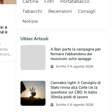
Cartine
Filtri
Portatabacco
Tabacchi
Recensioni
Consigli
Notizie
a: a
hé è
Ultimi Articoli
è
A Bari parte la campagna per
renza
fermare l'abbandono dei
ercorso
mozziconi sulle spiagge
Scritto il 6 agosto 2026
Cannabis light: il Consiglio di
Stato rinvia alla Corte Ue la
questione sul CBD. In ballo
30mila posti di lavoro
Scritto il 6 agosto 2026