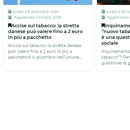
Scritto il 9 dicembre 2025
Scritto il 29
Aggiornato il 5 luglio 2026
Aggiornato 
Accise sul tabacco: la stretta
Inquinamen
danese può valere fino a 2 euro
“nuovo taba
in più a pacchetto
è una questi
sociale
Accise sul tabacco: la stretta danese
può valere fino a 2 euro in più a
Inquinamento 
pacchettoIl 4 dicembre nell’Unione
tabacco”? Per
europea si apre un nuovo round...
questione di g
respiriamo è d