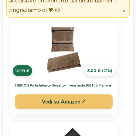
acquistare un prodotto dai nostri banner ti
ringraziamo di 💖 😉
×
3,00 € (21%)
10,99 €
HIBRON Porta tabacco Borsello in vera pelle (58105 Marrone)
Vedi su Amazon