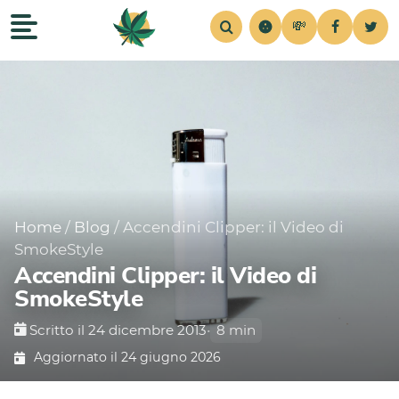
💸
Recensioni
Home
Strains
Notizie
Consigli
Simul
Home
/
Blog
/
Accendini Clipper: il Video di
SmokeStyle
Accendini Clipper: il Video di
SmokeStyle
Scritto il 24 dicembre 2013
•
8 min
Aggiornato il 24 giugno 2026