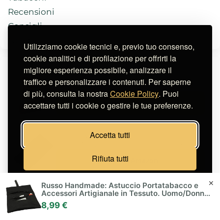
Recensioni
Consigli
Notizie
Utilizziamo cookie tecnici e, previo tuo consenso,
cookie analitici e di profilazione per offrirti la
migliore esperienza possibile, analizzare il
HIBRON Porta tabacco Borsello in vera
traffico e personalizzare i contenuti. Per saperne
pelle (58105 Marrone)
di più, consulta la nostra
Cookie Policy
. Puoi
Vedi su Amazon
accettare tutti i cookie o gestire le tue preferenze.
Accetta tutti
GUGGIARI® Porta Tabacco Cartine e
Filtri - Astuccio Portatabacco in Tessuto
3,00 €
Realizzato a Mano - Porta Tabacco
(21%)
10,99 €
Rifiuta tutti
Donna/Uomo (Pindot - Black)
Vedi su Amazon
Gestisci preferenze
✕
Russo Handmade: Astuccio Portatabacco e
Accessori Artigianale in Tessuto. Uomo/Donna
Russo Handmade: Astuccio
con Doppia Cerniera per Tabacco e Filtri, 4
Portatabacco e Accessori Artigianale in
8,99 €
Scomparti (Nero)
Tessuto. Uomo/Donna con Doppia
10,99 €
Cerniera per Tabacco e Filtri, 4
Vedi su Amazon