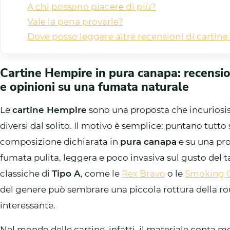
A chi possono piacere di più?
Vale la pena provarle?
Dove posso leggere altre recensioni di cartine 
Cartine Hempire in pura canapa: recensio
e opinioni su una fumata naturale
Le
cartine Hempire
sono una proposta che incuriosis
diversi dal solito. Il motivo è semplice: puntano tutt
composizione dichiarata in
pura canapa
e su una pro
fumata pulita, leggera e poco invasiva sul gusto del t
classiche di
Tipo A
, come le
Rex Bravo
o le
Smoking 
del genere può sembrare una piccola rottura della ro
interessante.
Nel mondo delle cartine, infatti, il materiale conta m