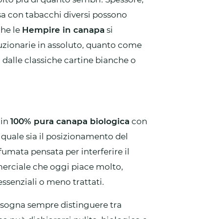
sa con tabacchi diversi possono
che le
Hempire in canapa
si
luzionarie in assoluto, quanto come
 dalle classiche cartine bianche o
 in
100% pura canapa biologica
con
e quale sia il posizionamento del
fumata pensata per interferire il
erciale che oggi piace molto,
ssenziali o meno trattati.
bisogna sempre distinguere tra