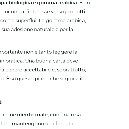
pa biologica
e
gomma arabica
. È un
incontra l’interesse verso prodotti
ti come superflui. La gomma arabica,
a sua adesione naturale e per la
 importante non è tanto leggere la
n pratica. Una buona carta deve
na cenere accettabile e, soprattutto,
 È su questo piano che si gioca il
e
 cartine
niente male
, con una resa
un lato mantengono una fumata