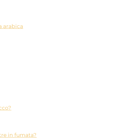
 arabica
acco?
re in fumata?