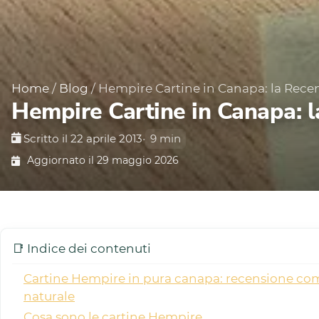
Home
/
Blog
/
Hempire Cartine in Canapa: la Rece
Hempire Cartine in Canapa: 
Scritto il 22 aprile 2013
•
9 min
Aggiornato il 29 maggio 2026
📑 Indice dei contenuti
Cartine Hempire in pura canapa: recensione comp
naturale
Cosa sono le cartine Hempire