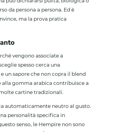
a può dichiararsi pulita, biologica o
rso da persona a persona. Ed è
onvince, ma la prova pratica
tanto
erché vengono associate a
 sceglie spesso cerca una
e un sapore che non copra il blend
a e alla gomma arabica contribuisce a
 molte cartine tradizionali.
fica automaticamente neutro al gusto.
na personalità specifica in
 questo senso, le Hempire non sono