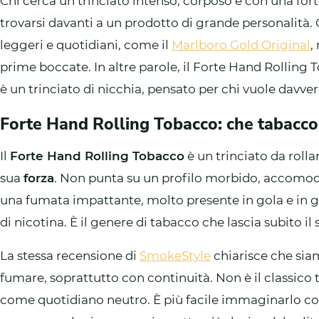
Chi cerca un trinciato intenso, corposo e con una for
trovarsi davanti a un prodotto di grande personalità. 
leggeri e quotidiani, come il
Marlboro Gold Original
,
prime boccate. In altre parole, il Forte Hand Rolling
è un trinciato di nicchia, pensato per chi vuole davve
Forte Hand Rolling Tobacco: che tabacco
Il
Forte Hand Rolling Tobacco
è un trinciato da rolla
sua
forza
. Non punta su un profilo morbido, accomodan
una fumata impattante, molto presente in gola e in gra
di nicotina. È il genere di tabacco che lascia subito il
La stessa recensione di
SmokeStyle
chiarisce che siam
fumare, soprattutto con continuità. Non è il classico
come quotidiano neutro. È più facile immaginarlo co