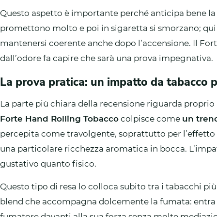
Questo aspetto è importante perché anticipa bene la 
promettono molto e poi in sigaretta si smorzano; qui
mantenersi coerente anche dopo l’accensione. Il Forte 
dall’odore fa capire che sarà una prova impegnativa.
La prova pratica: un impatto da tabacco 
La parte più chiara della recensione riguarda proprio l
Forte Hand Rolling Tobacco
colpisce come
un treno
percepita come travolgente, soprattutto per l’effetto 
una particolare ricchezza aromatica in bocca. L’impat
gustativo quanto fisico.
Questo tipo di resa lo colloca subito tra i tabacchi pi
blend che accompagna dolcemente la fumata: entra i
fumatore davanti alla sua forza senza molte mediazioni