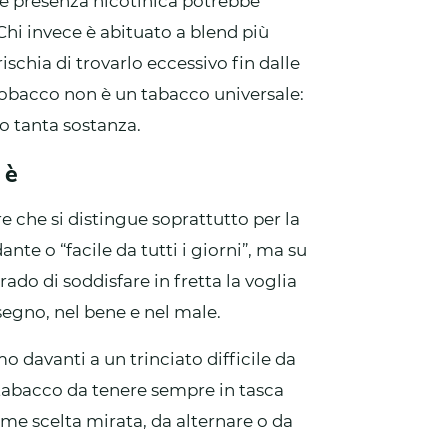
te presenza nicotinica potrebbe
Chi invece è abituato a blend più
 rischia di trovarlo eccessivo fin dalle
 Tobacco non è un tabacco universale:
ro tanta sostanza.
 è
re che si distingue soprattutto per la
te o “facile da tutti i giorni”, ma su
do di soddisfare in fretta la voglia
 segno, nel bene e nel male.
o davanti a un trinciato difficile da
 tabacco da tenere sempre in tasca
me scelta mirata, da alternare o da