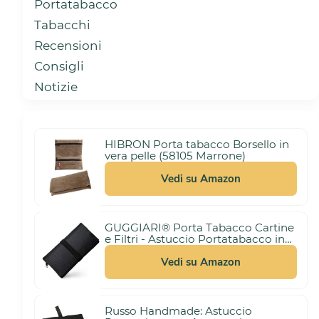
Portatabacco
Tabacchi
Recensioni
Consigli
Notizie
HIBRON Porta tabacco Borsello in
vera pelle (58105 Marrone)
Vedi su Amazon
GUGGIARI® Porta Tabacco Cartine
e Filtri - Astuccio Portatabacco in
3,00 €
Tessuto Realizzato a Mano - Porta
(21%)
10,99 €
Tabacco Donna/Uomo (Pindot -
Vedi su Amazon
Black)
Russo Handmade: Astuccio