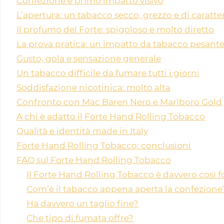
Confezione e primo impatto visivo
L’apertura: un tabacco secco, grezzo e di caratte
Il profumo del Forte: spigoloso e molto diretto
La prova pratica: un impatto da tabacco pesant
Gusto, gola e sensazione generale
Un tabacco difficile da fumare tutti i giorni
Soddisfazione nicotinica: molto alta
Confronto con Mac Baren Nero e Marlboro Gold
A chi è adatto il Forte Hand Rolling Tobacco
Qualità e identità made in Italy
Forte Hand Rolling Tobacco: conclusioni
FAQ sul Forte Hand Rolling Tobacco
Il Forte Hand Rolling Tobacco è davvero così f
Com’è il tabacco appena aperta la confezione
Ha davvero un taglio fine?
Che tipo di fumata offre?