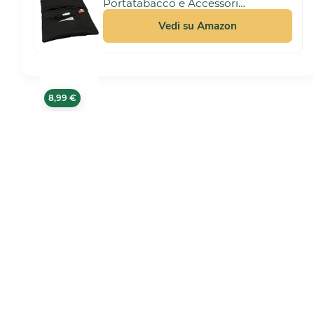
Portatabacco e Accessori
Artigianale in Tessuto.
10,99 €
Uomo/Donna con Doppia Cerniera
Vedi su Amazon
per Tabacco e Filtri, 4 Scomparti
(Nero)
8,99 €