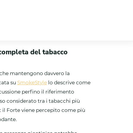
completa del tabacco
ti che mantengono davvero la
cata su
SmokeStyle
lo descrive come
cussione perfino il riferimento
sso considerato tra i tabacchi più
ora: il Forte viene percepito come più
odante.