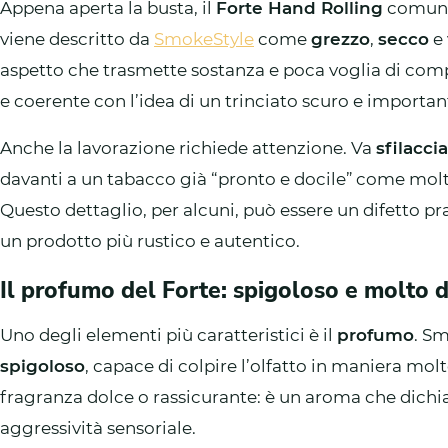
Appena aperta la busta, il
Forte Hand Rolling
comunic
viene descritto da
SmokeStyle
come
grezzo
,
secco
e 
aspetto che trasmette sostanza e poca voglia di comp
e coerente con l’idea di un trinciato scuro e importan
Anche la lavorazione richiede attenzione. Va
sfilacci
davanti a un tabacco già “pronto e docile” come molt
Questo dettaglio, per alcuni, può essere un difetto prat
un prodotto più rustico e autentico.
Il profumo del Forte: spigoloso e molto d
Uno degli elementi più caratteristici è il
profumo
. S
spigoloso
, capace di colpire l’olfatto in maniera mol
fragranza dolce o rassicurante: è un aroma che dichiar
aggressività sensoriale.