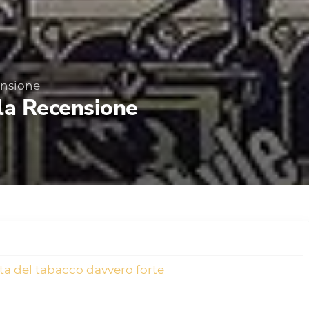
ensione
la Recensione
a del tabacco davvero forte