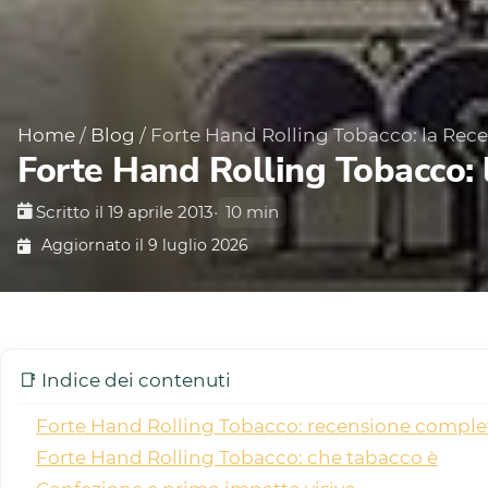
Home
/
Blog
/
Forte Hand Rolling Tobacco: la Rec
Forte Hand Rolling Tobacco: 
Scritto il 19 aprile 2013
•
10 min
Aggiornato il 9 luglio 2026
📑 Indice dei contenuti
Forte Hand Rolling Tobacco: recensione complet
Forte Hand Rolling Tobacco: che tabacco è