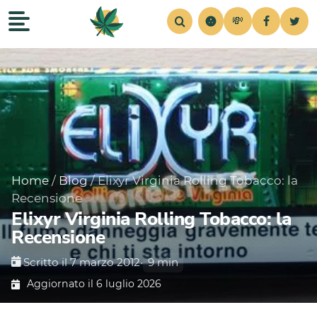
💸
Recensioni
Home
Strains
Notizie
Consigli
Simul
Home
/
Blog
/
Elixyr Virginia Rolling Tobacco: la
Recensione
Elixyr Virginia Rolling Tobacco: la
Recensione
Scritto il 7 marzo 2012
•
9 min
Aggiornato il 6 luglio 2026