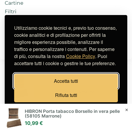
Cartine
Filtri
Portatabacco
Utilizziamo cookie tecnici e, previo tuo consenso,
Tabacchi
cookie analitici e di profilazione per offrirti la
Recensioni
migliore esperienza possibile, analizzare il
Consigli
traffico e personalizzare i contenuti. Per saperne
Notizie
di più, consulta la nostra
Cookie Policy
. Puoi
accettare tutti i cookie o gestire le tue preferenze.
HIBRON Porta tabacco Borsello in vera
Accetta tutti
pelle (58105 Marrone)
Vedi su Amazon
Rifiuta tutti
Gestisci preferenze
✕
HIBRON Porta tabacco Borsello in vera pelle
GUGGIARI® Porta Tabacco Cartine e
(58105 Marrone)
Filtri - Astuccio Portatabacco in Tessuto
3,00 €
Realizzato a Mano - Porta Tabacco
(21%)
10,99 €
10,99 €
Donna/Uomo (Pindot - Black)
Vedi su Amazon