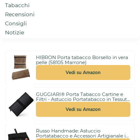
Tabacchi
Recensioni
Consigli
Notizie
HIBRON Porta tabacco Borsello in vera
pelle (58105 Marrone)
Vedi su Amazon
GUGGIARI® Porta Tabacco Cartine e
Filtri - Astuccio Portatabacco in Tessuto
3,00 €
Realizzato a Mano - Porta Tabacco
(21%)
10,99 €
Donna/Uomo (Pindot - Black)
Vedi su Amazon
Russo Handmade: Astuccio
Portatabacco e Accessori Artigianale in