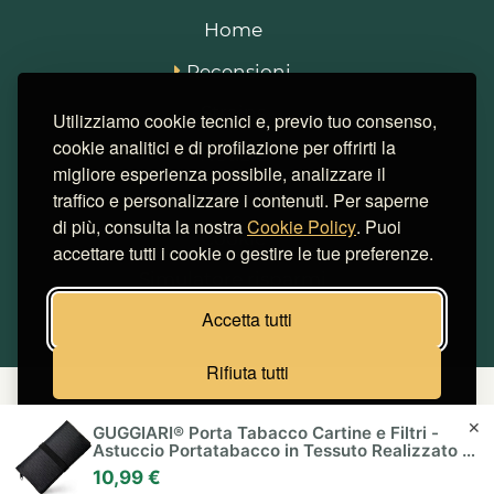
Home
Recensioni
Strains
Utilizziamo cookie tecnici e, previo tuo consenso,
cookie analitici e di profilazione per offrirti la
Notizie
migliore esperienza possibile, analizzare il
Consigli
traffico e personalizzare i contenuti. Per saperne
di più, consulta la nostra
Cookie Policy
. Puoi
Cookie
accettare tutti i cookie o gestire le tue preferenze.
Simulatore risparmi
Accetta tutti
Rifiuta tutti
Miglior Hosting Italiano
Cookie
Gestisci preferenze
✕
GUGGIARI® Porta Tabacco Cartine e Filtri -
Astuccio Portatabacco in Tessuto Realizzato a
© SmokeStyle 2026 | Tutti i diritti riservati
Mano - Porta Tabacco Donna/Uomo (Pindot -
10,99 €
Black)