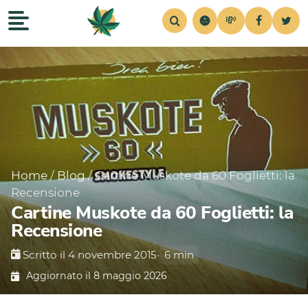
💸
Recensioni
Home
Strains
Notizie
Consigli
Simul
Home
/
Blog
/
Cartine Muskote da 60 Foglietti: la
Recensione
Cartine Muskote da 60 Foglietti: la
Recensione
Scritto il 4 novembre 2015
•
6 min
Aggiornato il 8 maggio 2026