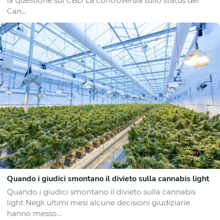
la questione sul CBD La controversia sullo status del
Can...
Quando i giudici smontano il divieto sulla cannabis light
Quando i giudici smontano il divieto sulla cannabis
light Negli ultimi mesi alcune decisioni giudiziarie
hanno messo...