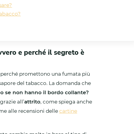
usare?
 tabacco?
vero e perché il segreto è
i perché promettono una fumata più
 al sapore del tabacco. La domanda che
o se non hanno il bordo collante?
razie all’
attrito
, come spiega anche
eme alle recensioni delle
cartine