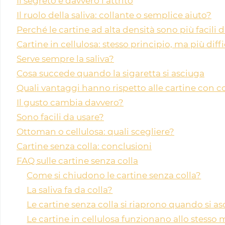
Il segreto è davvero l’attrito
Il ruolo della saliva: collante o semplice aiuto?
Perché le cartine ad alta densità sono più facili 
Cartine in cellulosa: stesso principio, ma più diffic
Serve sempre la saliva?
Cosa succede quando la sigaretta si asciuga
Quali vantaggi hanno rispetto alle cartine con co
Il gusto cambia davvero?
Sono facili da usare?
Ottoman o cellulosa: quali scegliere?
Cartine senza colla: conclusioni
FAQ sulle cartine senza colla
Come si chiudono le cartine senza colla?
La saliva fa da colla?
Le cartine senza colla si riaprono quando si a
Le cartine in cellulosa funzionano allo stesso