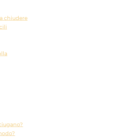
da chiudere
ili
lla
sciugano?
 modo?