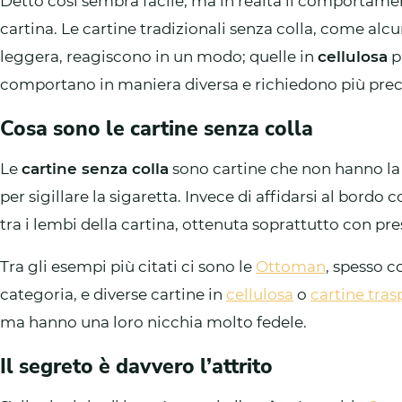
Detto così sembra facile, ma in realtà il comportame
cartina. Le cartine tradizionali senza colla, come alcun
leggera, reagiscono in un modo; quelle in
cellulosa
p
comportano in maniera diversa e richiedono più prec
Cosa sono le cartine senza colla
Le
cartine senza colla
sono cartine che non hanno la 
per sigillare la sigaretta. Invece di affidarsi al bordo 
tra i lembi della cartina, ottenuta soprattutto con pre
Tra gli esempi più citati ci sono le
Ottoman
, spesso c
categoria, e diverse cartine in
cellulosa
o
cartine tras
ma hanno una loro nicchia molto fedele.
Il segreto è davvero l’attrito