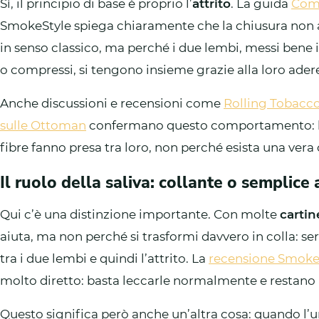
Sì, il principio di base è proprio l’
attrito
. La guida
Come
SmokeStyle spiega chiaramente che la chiusura non av
in senso classico, ma perché i due lembi, messi bene
o compressi, si tengono insieme grazie alla loro ader
Anche discussioni e recensioni come
Rolling Tobacc
sulle Ottoman
confermano questo comportamento: la 
fibre fanno presa tra loro, non perché esista una vera c
Il ruolo della saliva: collante o semplice 
Qui c’è una distinzione importante. Con molte
cartin
aiuta, ma non perché si trasformi davvero in colla: se
tra i due lembi e quindi l’attrito. La
recensione Smoke
molto diretto: basta leccarle normalmente e restano at
Questo significa però anche un’altra cosa: quando l’um