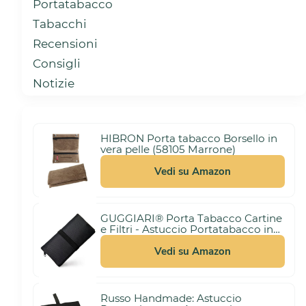
Portatabacco
Tabacchi
Recensioni
Consigli
Notizie
HIBRON Porta tabacco Borsello in
vera pelle (58105 Marrone)
Vedi su Amazon
GUGGIARI® Porta Tabacco Cartine
e Filtri - Astuccio Portatabacco in
3,00 €
Tessuto Realizzato a Mano - Porta
(21%)
10,99 €
Tabacco Donna/Uomo (Pindot -
Vedi su Amazon
Black)
Russo Handmade: Astuccio