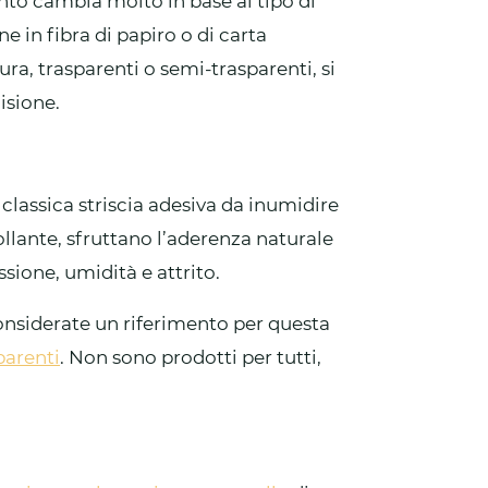
nto cambia molto in base al tipo di
e in fibra di papiro o di carta
ura, trasparenti o semi-trasparenti, si
isione.
classica striscia adesiva da inumidire
collante, sfruttano l’aderenza naturale
ssione, umidità e attrito.
onsiderate un riferimento per questa
parenti
. Non sono prodotti per tutti,