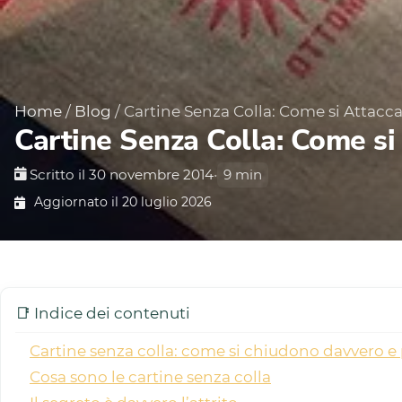
Home
/
Blog
/
Cartine Senza Colla: Come si Attacc
Cartine Senza Colla: Come si
Scritto il 30 novembre 2014
•
9 min
Aggiornato il 20 luglio 2026
📑 Indice dei contenuti
Cartine senza colla: come si chiudono davvero e p
Cosa sono le cartine senza colla