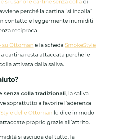
 si usano le cartine senza colla
di
viene perché la cartina “si incolla”
 in contatto e leggermente inumiditi
enza reciproca.
o su Ottoman
e la scheda
SmokeStyle
cartina resta attaccata perché le
olla attivata dalla saliva.
aiuto?
e senza colla tradizionali
, la saliva
rve soprattutto a favorire l’aderenza
Style delle Ottoman
lo dice in modo
taccate proprio grazie all’attrito.
idità si asciuga del tutto, la