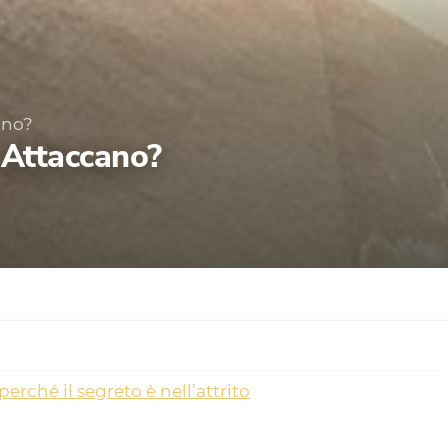
ano?
 Attaccano?
erché il segreto è nell’attrito