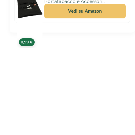
Portatabacco e Accessori
Artigianale in Tessuto.
10,99 €
Uomo/Donna con Doppia Cerniera
Vedi su Amazon
per Tabacco e Filtri, 4 Scomparti
(Nero)
8,99 €