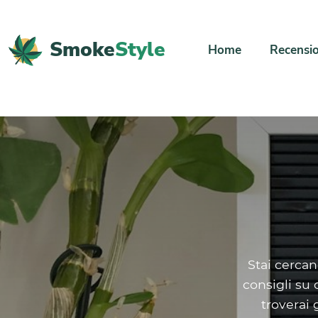
Smoke
Style
Home
Recensio
Stai cerca
consigli su 
troverai 