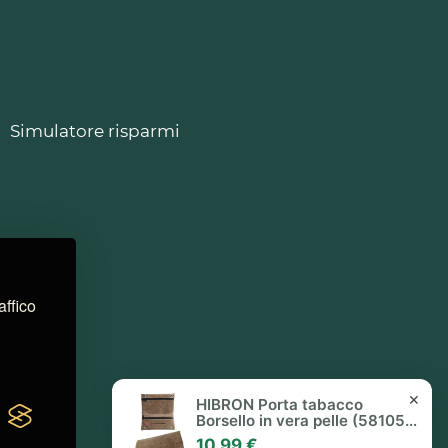
Simulatore risparmi
affico
✕
HIBRON Porta tabacco
Borsello in vera pelle (58105
Marrone)
10,99 €