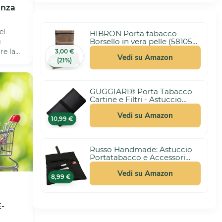
anza
el
HIBRON Porta tabacco
Borsello in vera pelle (58105
i
Marrone)
re la
3,00 €
Vedi su Amazon
(21%)
10,99 €
GUGGIARI® Porta Tabacco
Cartine e Filtri - Astuccio
Portatabacco in Tessuto
Realizzato a Mano - Porta
Vedi su Amazon
10,99 €
Tabacco Donna/Uomo
(Pindot - Black)
Russo Handmade: Astuccio
Portatabacco e Accessori
Artigianale in Tessuto.
Uomo/Donna con Doppia
Vedi su Amazon
8,99 €
Cerniera per Tabacco e Filtri,
4 Scomparti (Nero)
E-