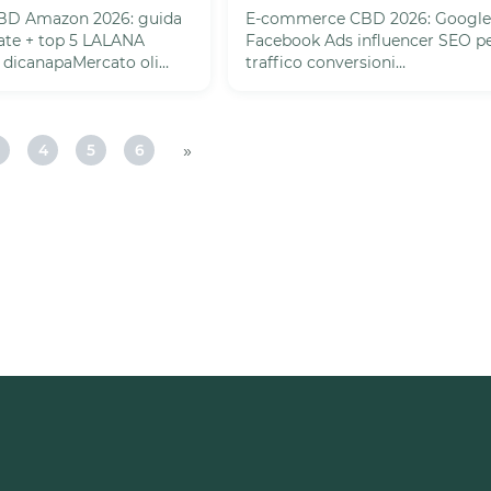
 CBD Amazon 2026: guida
E-commerce CBD 2026: Google
late + top 5 LALANA
Facebook Ads influencer SEO p
dicanapaMercato oli
traffico conversioni
€120M 2026. Domanda
fidelizzazioneMercado CBD glob
$22B 2026 (+45% Y...
»
4
5
6
na
Pagina
Pagina
Pagina
Pagina
3
4
5
6