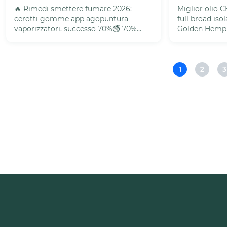
🔥 Rimedi smettere fumare 2026:
Miglior olio
cerotti gomme app agopuntura
full broad iso
vaporizzatori, successo 70%🚭 70%
Golden Hemp 
fumatori vuole smettere (OMS 2026).
CBD Italia: 
Sigarett...
esp...
1
2
3
Pagina
Pagi
1
2