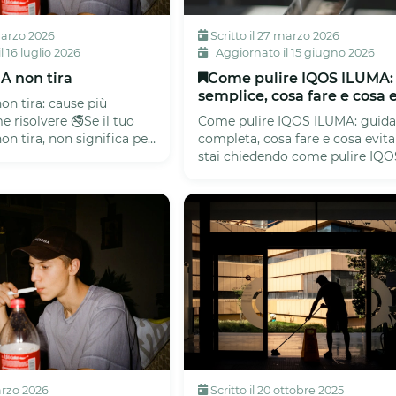
 marzo 2026
Scritto il 27 marzo 2026
 16 luglio 2026
Aggiornato il 15 giugno 2026
A non tira
Come pulire IQOS ILUMA:
semplice, cosa fare e cosa 
n tira: cause più
 risolvere 🚭Se il tuo
Come pulire IQOS ILUMA: guid
n tira, non significa per
completa, cosa fare e cosa evita
positivo sia rot...
stai chiedendo come pulire IQO
ILUMA, la prima cosa da sapere è
arzo 2026
Scritto il 20 ottobre 2025