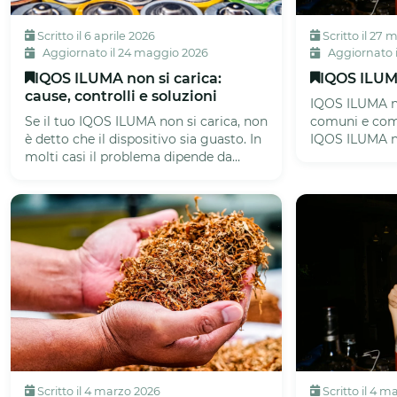
Scritto il 6 aprile 2026
Scritto il 27
Aggiornato il 24 maggio 2026
Aggiornato il
IQOS ILUMA non si carica:
IQOS ILUM
cause, controlli e soluzioni
IQOS ILUMA no
Se il tuo IQOS ILUMA non si carica, non
comuni e come
è detto che il dispositivo sia guasto. In
IQOS ILUMA no
molti casi il problema dipende da
forza che il dis
cause più semplici de...
Scritto il 4 marzo 2026
Scritto il 4 m