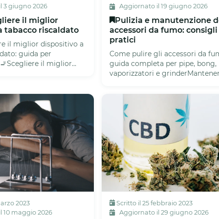
l 3 giugno 2026
Aggiornato il 19 giugno 2026
iere il miglior
Pulizia e manutenzione d
a tabacco riscaldato
accessori da fumo: consigli
pratici
 il miglior dispositivo a
ldato: guida per
Come pulire gli accessori da fu
🚬Scegliere il miglior
guida completa per pipe, bong,
abacco riscaldat...
vaporizzatori e grinderMantener
gli accessori da fumo è una del..
marzo 2023
Scritto il 25 febbraio 2023
l 10 maggio 2026
Aggiornato il 29 giugno 2026