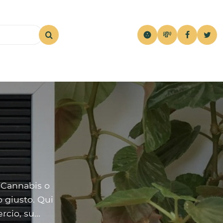
💸
 Cannabis o
o giusto. Qui
cio, su...