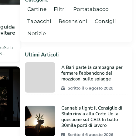
Cartine
Filtri
Portatabacco
Tabacchi
Recensioni
Consigli
 guida
evitare
Notizie
a
reSe ti
S
Ultimi Articoli
 ch...
A Bari parte la campagna per
fermare l'abbandono dei
mozziconi sulle spiagge
Scritto il 6 agosto 2026
Cannabis light: il Consiglio di
Stato rinvia alla Corte Ue la
questione sul CBD. In ballo
30mila posti di lavoro
Scritto il 6 agosto 2026