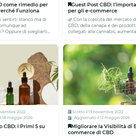
BD come rimedio per
Guest Post CBD: l'import
 Perché Funziona
per gli e-commerce
i sentirti stanco ma di
🌿 Con la crescita del mercato d
 comunque ad
CBD, della canapa e dei prodott
? Oppure di svegliarti
collegati alla cannabis, aumenta
te la notte, restare per...
visibilità online è diventato es...
 novembre 2022
Scritto il 13 novembre 2022
l 18 maggio 2026
Aggiornato il 12 maggio 2026
o CBD: i Primi 5 su
Migliorare la Visibilità di 
commerce di CBD