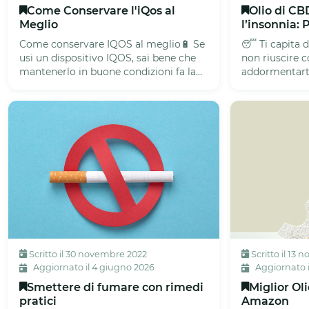
Come Conservare l'iQos al
Olio di C
Meglio
l’insonnia:
Come conservare IQOS al meglio🔋 Se
😴 Ti capita d
usi un dispositivo IQOS, sai bene che
non riuscire
mantenerlo in buone condizioni fa la
addormentarti
differenza nel tempo. Una c...
più volte duran
Scritto il 30 novembre 2022
Scritto il 13
Aggiornato il 4 giugno 2026
Aggiornato i
Smettere di fumare con rimedi
Miglior Oli
pratici
Amazon