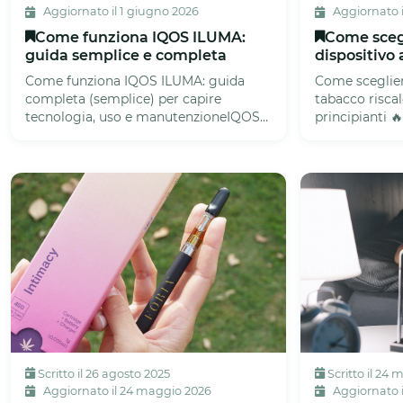
Aggiornato il 1 giugno 2026
Aggiornato i
Come funziona IQOS ILUMA:
Come scegl
guida semplice e completa
dispositivo 
Come funziona IQOS ILUMA: guida
Come scegliere
completa (semplice) per capire
tabacco risca
tecnologia, uso e manutenzioneIQOS
principianti 
ILUMA è un dispositivo a tabacco
dispositivo a t
riscal...
Scritto il 26 agosto 2025
Scritto il 24 
Aggiornato il 24 maggio 2026
Aggiornato i