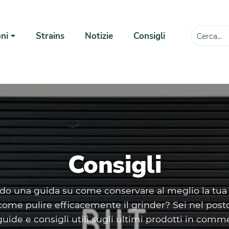
ni
Strains
Notizie
Consigli
💸
Consigli
ndo una guida su come conservare al meglio la tua
come pulire efficacemente il grinder? Sei nel post
guide e consigli utili sugli ultimi prodotti in commer