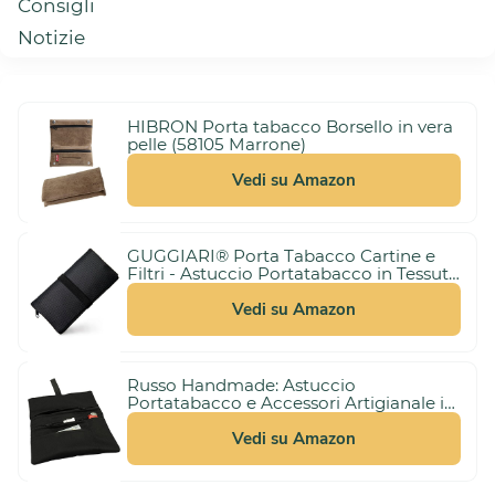
Consigli
Notizie
HIBRON Porta tabacco Borsello in vera
pelle (58105 Marrone)
Vedi su Amazon
GUGGIARI® Porta Tabacco Cartine e
Filtri - Astuccio Portatabacco in Tessuto
3,00 €
Realizzato a Mano - Porta Tabacco
(21%)
10,99 €
Donna/Uomo (Pindot - Black)
Vedi su Amazon
Russo Handmade: Astuccio
Portatabacco e Accessori Artigianale in
Tessuto. Uomo/Donna con Doppia
10,99 €
Cerniera per Tabacco e Filtri, 4
Vedi su Amazon
Scomparti (Nero)