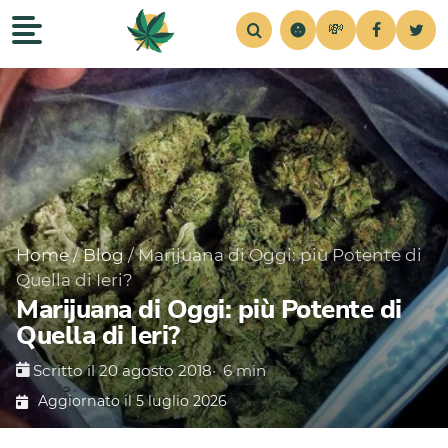
💸
Recensioni
Home
Strains
Notizie
Consigli
Simul
Home
/
Blog
/
Marijuana di Oggi: più Potente di
Quella di Ieri?
Marijuana di Oggi: più Potente di
Quella di Ieri?
Scritto il 20 agosto 2018
•
6 min
Aggiornato il 5 luglio 2026