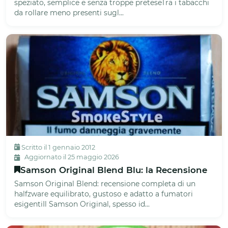
speziato, semplice e senza troppe preteseTra i tabacchi
da rollare meno presenti sugl...
Scritto il 1 gennaio 2012
Aggiornato il 25 maggio 2026
Samson Original Blend Blu: la Recensione
Samson Original Blend: recensione completa di un
halfzware equilibrato, gustoso e adatto a fumatori
esigentiIl Samson Original, spesso id...