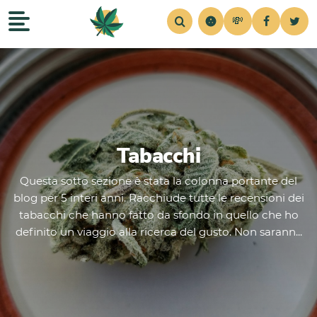
💸
Recensioni
Home
Strains
Notizie
Consigli
Simul
Tabacchi
Questa sotto sezione è stata la colonna portante del
blog per 5 interi anni. Racchiude tutte le recensioni dei
tabacchi che hanno fatto da sfondo in quello che ho
definito un viaggio alla ricerca del gusto. Non sarann...