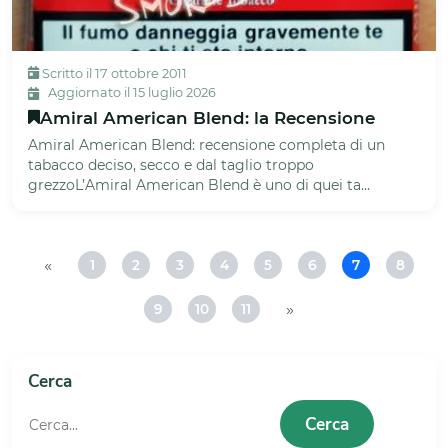
Scritto il 17 ottobre 2011
Aggiornato il 15 luglio 2026
Amiral American Blend: la Recensione
Amiral American Blend: recensione completa di un
tabacco deciso, secco e dal taglio troppo
grezzoL’Amiral American Blend è uno di quei ta...
«
1
2
3
4
5
6
7
8
Pagina
Pagina
Pagina
Pagina
Pagina
Pagina
Pagina
Pagi
1
2
3
4
5
6
7
8
»
9
10
11
Pagina
Pagina
Pagina
9
10
11
Cerca
Cerca