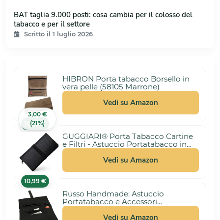
BAT taglia 9.000 posti: cosa cambia per il colosso del
tabacco e per il settore
Scritto il 1 luglio 2026
HIBRON Porta tabacco Borsello in
vera pelle (58105 Marrone)
Vedi su Amazon
3,00 €
(21%)
10,99 €
GUGGIARI® Porta Tabacco Cartine
e Filtri - Astuccio Portatabacco in
Tessuto Realizzato a Mano - Porta
Tabacco Donna/Uomo (Pindot -
Vedi su Amazon
Black)
10,99 €
Russo Handmade: Astuccio
Portatabacco e Accessori
Artigianale in Tessuto. Uomo/Donna
con Doppia Cerniera per Tabacco e
Vedi su Amazon