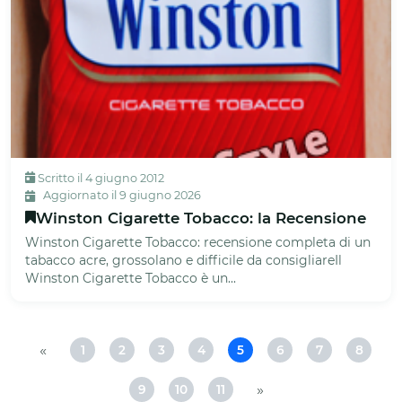
Scritto il 4 giugno 2012
Aggiornato il 9 giugno 2026
Winston Cigarette Tobacco: la Recensione
Winston Cigarette Tobacco: recensione completa di un
tabacco acre, grossolano e difficile da consigliareIl
Winston Cigarette Tobacco è un...
«
1
2
3
4
5
6
7
8
Pagina
Pagina
Pagina
Pagina
Pagina
Pagina
Pagina
Pagi
1
2
3
4
5
6
7
8
»
9
10
11
Pagina
Pagina
Pagina