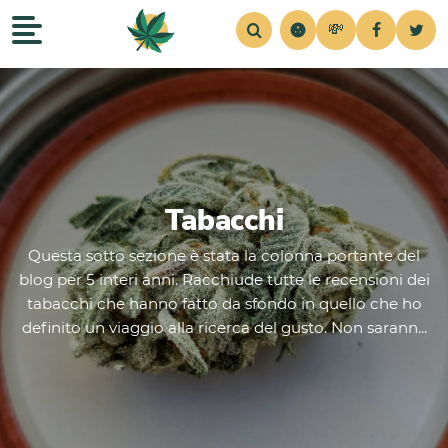
💸
Recensioni
Home
Strains
Notizie
Consigli
Simul
Tabacchi
Questa sotto sezione è stata la colonna portante del
blog per 5 interi anni. Racchiude tutte le recensioni dei
tabacchi che hanno fatto da sfondo in quello che ho
definito un viaggio alla ricerca del gusto. Non sarann...