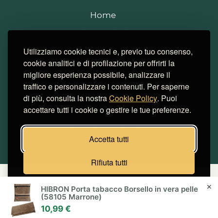
Home
Recensioni
Utilizziamo cookie tecnici e, previo tuo consenso,
Strains
cookie analitici e di profilazione per offrirti la
Notizie
migliore esperienza possibile, analizzare il
traffico e personalizzare i contenuti. Per saperne
Consigli
di più, consulta la nostra
Cookie Policy
. Puoi
Cookie
accettare tutti i cookie o gestire le tue preferenze.
Simulatore risparmi
Accetta tutti
Rifiuta tutti
Miglior Hosting Italiano
Cookie
Gestisci preferenze
✕
HIBRON Porta tabacco Borsello in vera pelle
(58105 Marrone)
© SmokeStyle 2026 | Tutti i diritti riservati
10,99 €