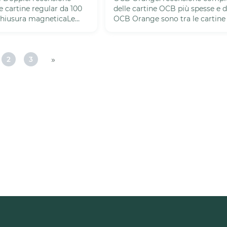
e cartine regular da 100
delle cartine OCB più spesse e 
 chiusura magneticaLe
OCB Orange sono tra le cartine
 Doppie sono la...
riconoscibili della gamma OCB e
»
2
3
gina
Pagina
Pagina
2
3