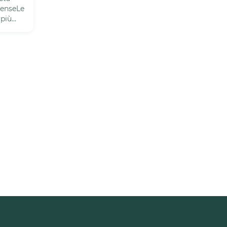
denseLe
 più
...