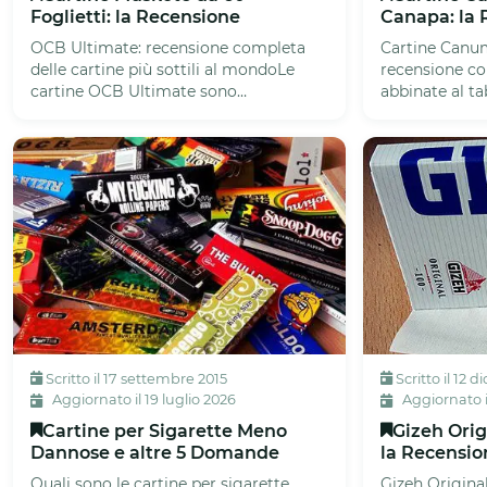
Foglietti: la Recensione
Canapa: la
OCB Ultimate: recensione completa
Cartine Canum
delle cartine più sottili al mondoLe
recensione co
cartine OCB Ultimate sono
abbinate al t
attualmente le cartine più sottili al
Canuma sono 
mo...
Scritto il 17 settembre 2015
Scritto il 12 
Aggiornato il 19 luglio 2026
Aggiornato i
Cartine per Sigarette Meno
Gizeh Orig
Dannose e altre 5 Domande
la Recensio
Quali sono le cartine per sigarette
Gizeh Origina