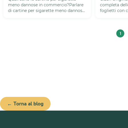
meno dannose in commercio?Parlare
completa dell
di cartine per sigarette meno dannose
foglietti con
richiede una premessa chiara:...
Gizeh Original
1
Pa
1
← Torna al blog