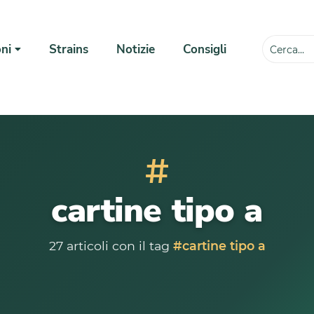
ni
Strains
Notizie
Consigli
💸
#
cartine tipo a
27 articoli con il tag
#cartine tipo a