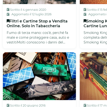
Scritto il 4 gennaio 2020
Scritto il 15 f
Aggiornato il 12 luglio 2026
Aggiornato il
Filtri e Cartine Stop a Vendita
Smoking K
Online. Solo in Tabaccheria
Cartine Lun
Fumo di terza mano: cos'è, perché fa
Smoking King 
male e come proteggere casa, auto e
completa dell
vestitiMolti conoscono i danni del
Smoking King 
fumo attivo e del fumo passiv...
dal forte carat
Scritto il 20 giugno 2016
Scritto il 17 