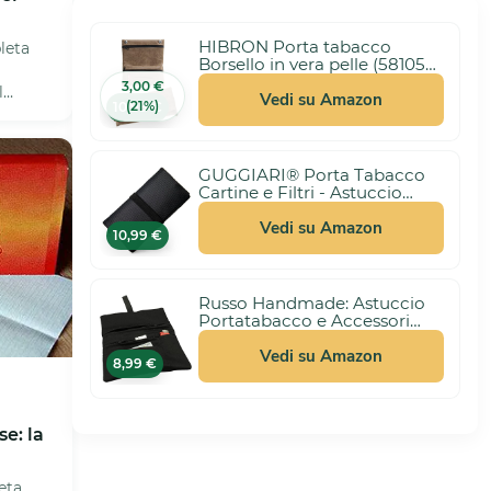
HIBRON Porta tabacco
leta
Borsello in vera pelle (58105
Marrone)
3,00 €
l
Vedi su Amazon
(21%)
10,99 €
bre
GUGGIARI® Porta Tabacco
Cartine e Filtri - Astuccio
Portatabacco in Tessuto
Realizzato a Mano - Porta
Vedi su Amazon
10,99 €
Tabacco Donna/Uomo
(Pindot - Black)
Russo Handmade: Astuccio
Portatabacco e Accessori
Artigianale in Tessuto.
Uomo/Donna con Doppia
Vedi su Amazon
8,99 €
Cerniera per Tabacco e Filtri,
4 Scomparti (Nero)
e: la
eta