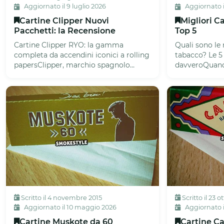
Aggiornato il 9 luglio 2026
Aggiornato il
Cartine Clipper Nuovi
Migliori C
Pacchetti: la Recensione
Top 5
Cartine Clipper RYO: la gamma
Quali sono le 
completa da accendini iconici a rolling
tabacco? Le 5
papersClipper, marchio spagnolo
davveroQuando
leggendario per gli accendini di de...
le migliori car
Scritto il 4 novembre 2015
Scritto il 23 
Aggiornato il 10 maggio 2026
Aggiornato 
Cartine Muskote da 60
Cartine Ca