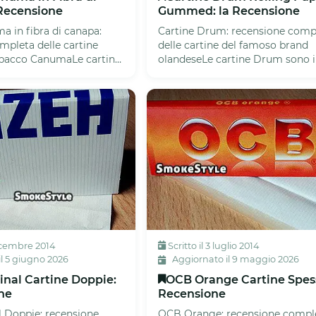
 Recensione
Gummed: la Recensione
a in fibra di canapa:
Cartine Drum: recensione comp
mpleta delle cartine
delle cartine del famoso brand
abacco CanumaLe cartine
olandeseLe cartine Drum sono i
pensate come comple...
complemento naturale del cele
tabacco...
dicembre 2014
Scritto il 3 luglio 2014
l 5 giugno 2026
Aggiornato il 9 maggio 2026
inal Cartine Doppie:
OCB Orange Cartine Spess
ne
Recensione
l Doppie: recensione
OCB Orange: recensione compl