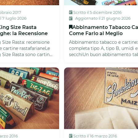
ebbraio 2017
Scritto il 5 dicembre 2016
 7 luglio 2026
Aggiornato il 21 giugno 2026
ing Size Rasta
Abbinamento Tabacco Car
ghe: la Recensione
Come Farlo al Meglio
Size Rasta: recensione
Abbinamento tabacco e cartine:
e cartine rastafarianeLe
completa tipo A, tipo B, umidi e
Size Rasta sono cartine
secchiUn buon abbinamento ta
tere esteti...
cartine è fondamentale per ogni.
marzo 2016
Scritto il 16 marzo 2016