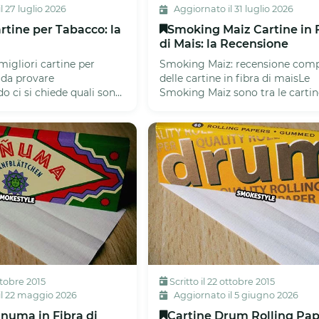
 27 luglio 2026
Aggiornato il 31 luglio 2026
artine per Tabacco: la
Smoking Maiz Cartine in 
di Mais: la Recensione
migliori cartine per
Smoking Maiz: recensione comp
 da provare
delle cartine in fibra di maisLe
 ci si chiede quali sono
Smoking Maiz sono tra le cartin
tine per tabacco, la ver...
particolari che si possano trovar.
ottobre 2015
Scritto il 22 ottobre 2015
il 22 maggio 2026
Aggiornato il 5 giugno 2026
numa in Fibra di
Cartine Drum Rolling Pa